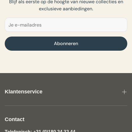
Blijf als eerste op de hoogte van nieuwe collecties en
exclusieve aanbiedingen.
Abonneren
Klantenservice
Over ons
Algemene Voorwaarden Fine Textile
Contact
Disclaimer
Telefonisch: +31 (0)180 24 32 44