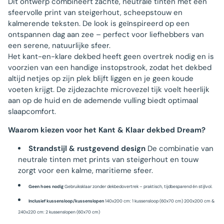
Dit ontwerp combineert zachte, neutrale tinten met een
sfeervolle print van steigerhout, scheepstouw en
kalmerende teksten. De look is geïnspireerd op een
ontspannen dag aan zee – perfect voor liefhebbers van
een serene, natuurlijke sfeer.
Het kant-en-klare dekbed heeft geen overtrek nodig en is
voorzien van een handige instopstrook, zodat het dekbed
altijd netjes op zijn plek blijft liggen en je geen koude
voeten krijgt. De zijdezachte microvezel tijk voelt heerlijk
aan op de huid en de ademende vulling biedt optimaal
slaapcomfort.
Waarom kiezen voor het Kant & Klaar dekbed Dream?
Strandstijl & rustgevend design
De combinatie van
neutrale tinten met prints van steigerhout en touw
zorgt voor een kalme, maritieme sfeer.
Geen hoes nodig
Gebruiksklaar zonder dekbedovertrek – praktisch, tijdbesparend én stijlvol.
Inclusief kussensloop/kussenslopen
140x200 cm: 1 kussensloop (60x70 cm) 200x200 cm &
240x220 cm: 2 kussenslopen (60x70 cm)