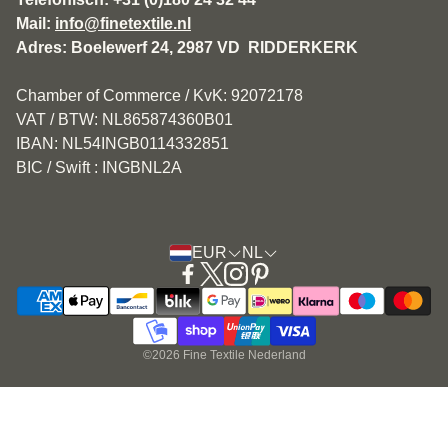
Mail:
info@finetextile.nl
Privacy Policy
Adres: Boelewerf 24, 2987 VD RIDDERKERK
Verzenden & Retourneren
Chamber of Commerce / KvK: 92072178
Klantenservice
VAT / BTW: NL865874360B01
IBAN: NL54INGB0114332851
BIC / Swift : INGBNL2A
EUR
NL
©2026 Fine Textile Nederland