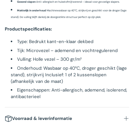
Gezond slapen
Anti-allergisch en huisstofmijtwerend – ideaal voor gevoelige slapers.
Makkelijk in onderhoud
Machinewasbaar op 40°C, strijkvrij en geschikt voor de droger (lage
stand). De vulling blijft dankzij de doorgestikte structuur perfect op zijn plek.
Productspecificaties:
Type: Bedrukt kant-en-klaar dekbed
Tijk: Microvezel – ademend en vochtregulerend
Vulling: Holle vezel – 300 gr/m²
Onderhoud: Wasbaar op 40°C, droger geschikt (lage
stand), strijkvrij Inclusief: 1 of 2 kussenslopen
(afhankelijk van de maat)
Eigenschappen: Anti-allergisch, ademend, isolerend,
antibacterieel
Voorraad & leverinformatie
1-2 werkdagen