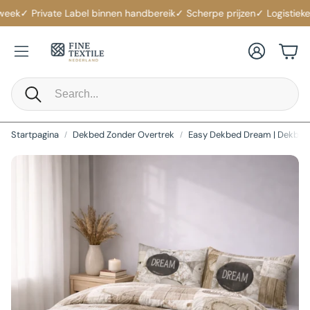
ek
✓ Private Label binnen handbereik
✓ Scherpe prijzen
✓ Logistieke s
Account
Win
Zoeken
Startpagina
Dekbed Zonder Overtrek
Easy Dekbed Dream | Dekbed Z