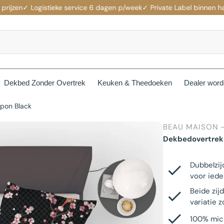
n
✓ Logistieke service 6 dagen p/week
✓ Private Label binnen handber
Dekbed Zonder Overtrek
Keuken & Theedoeken
Dealer wor
pon Black
ermers
Moltons
BEAU MAISON -
rekken
Beau Maison Fancy Line
Dekbedovertrek
Waterdichte Moltons
Jersey Hoeslaken
Beau Maison Velvet Line
Dubbelzij
Non Branded Moltons
voor iede
Katoenen Hoeslaken
Beau Maison Beauty Silk Line
Beide zij
s
variatie 
Satijnen Hoeslaken
Beau Maison Hotel Line
100% micr
n
Katoenen Kussenslopen