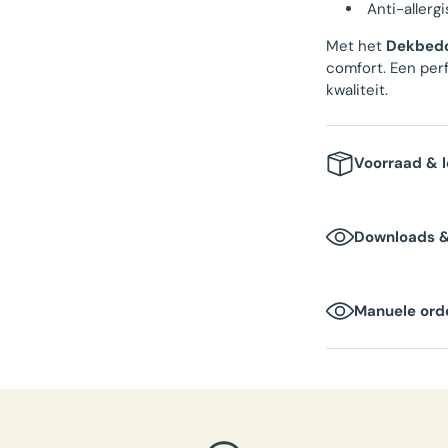
Anti-allergi
Met het
Dekbedo
comfort. Een perf
kwaliteit.
Voorraad & l
Voorraad
:
Downloads 
Levertijd
: 
Verpakkin
Manuele orde
Afmetinge
Totaalgewi