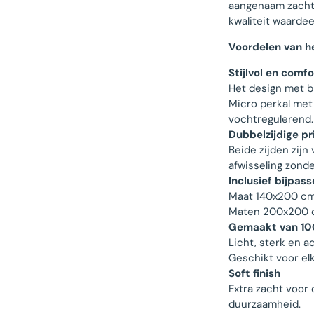
aangenaam zacht 
kwaliteit waardee
Voordelen van h
Stijlvol en comf
Het design met b
Micro perkal met 
vochtregulerend.
Dubbelzijdige pr
Beide zijden zij
afwisseling zonde
Inclusief bijpa
Maat 140x200 cm
Maten 200x200 c
Gemaakt van 10
Licht, sterk en a
Geschikt voor el
Soft finish
Extra zacht voor 
duurzaamheid.