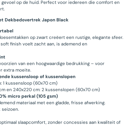
gevoel op de huid. Perfect voor iedereen die comfort en
rt.
et Dekbedovertrek Japon Black
ortabel
loesemtakken op zwart creëert een rustige, elegante sfeer.
soft finish voelt zacht aan, is ademend en
int
n voorzien van een hoogwaardige bedrukking – voor
r extra moeite.
ssende kussensloop of kussenslopen
: 1 kussensloop (60x70 cm)
m en 240x220 cm: 2 kussenslopen (60x70 cm)
0% micro perkal (105 gsm)
demend materiaal met een gladde, frisse afwerking.
k seizoen.
optimaal slaapcomfort, zonder concessies aan kwaliteit of