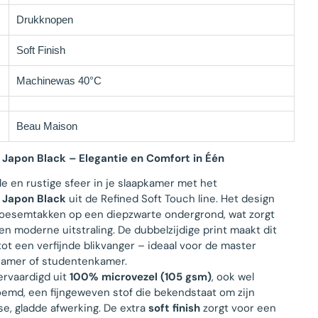
Drukknopen
Soft Finish
Machinewas 40°C
Beau Maison
Japon Black – Elegantie en Comfort in Één
lle en rustige sfeer in je slaapkamer met het
 Japon Black
uit de Refined Soft Touch line. Het design
loesemtakken op een diepzwarte ondergrond, wat zorgt
n moderne uitstraling. De dubbelzijdige print maakt dit
ot een verfijnde blikvanger – ideaal voor de master
kamer of studentenkamer.
ervaardigd uit
100% microvezel (105 gsm)
, ook wel
emd, een fijngeweven stof die bekendstaat om zijn
se, gladde afwerking. De extra
soft finish
zorgt voor een