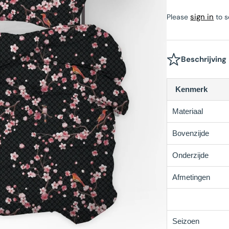
Velvet Hoeslaken
Beau Maison Teddy Line
sign in
Please
to s
ermers
Satijnen Kussenslopen
Sale Hoeslakens
Beau Maison Refined Touch
Velvet Kussenslopen
Beschrijving
Hotel Kussenslopen
Kenmerk
Materiaal
Bovenzijde
Onderzijde
Afmetingen
Seizoen