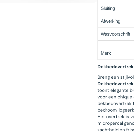
Sluiting
Afwerking
Wasvoorschrift
Merk
Dekbedovertrek 
Breng een stijlvo
Dekbedovertrek
toont elegante b
voor een chique e
dekbedovertrek t
bedroom, logeer
Het overtrek is v
micropercal geno
zachtheid en fris