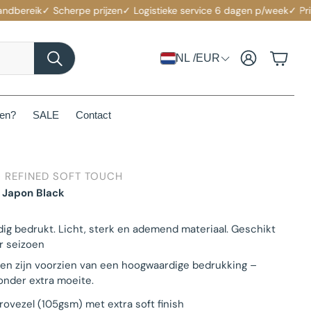
eik
✓ Scherpe prijzen
✓ Logistieke service 6 dagen p/week
✓ Private 
Account
Winke
NL /EUR
Zoeken
den?
SALE
Contact
 REFINED SOFT TOUCH
 Japon Black
dig bedrukt. Licht, sterk en ademend materiaal. Geschikt
r seizoen
den zijn voorzien van een hoogwaardige bedrukking –
zonder extra moeite.
ovezel (105gsm) met extra soft finish