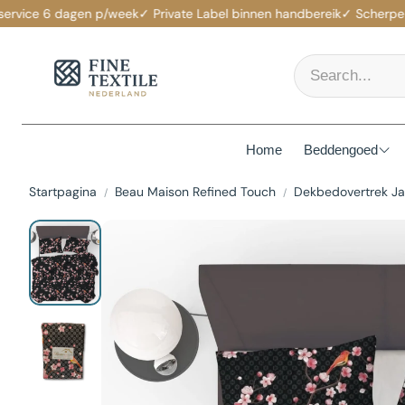
ce 6 dagen p/week
✓ Private Label binnen handbereik
✓ Scherpe prijze
Home
Beddengoed
Startpagina
Beau Maison Refined Touch
Dekbedovertrek Ja
Matrasbesch
Dekbedovert
Hoeslakens
Dekbedden
Hoofdkussen
Kussenslope