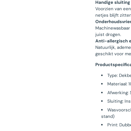
Handige sluiting
Voorzien van een
netjes blijft zit
Onderhoudsvrien
Machinewasbaar op
juist drogen.
Anti-allergisch 
Natuurlijk, ademe
geschikt voor me
Productspecific
Type: Dekb
Materiaal: 
Afwerking: 
Sluiting: I
Wasvoorsch
stand)
Print: Dubb