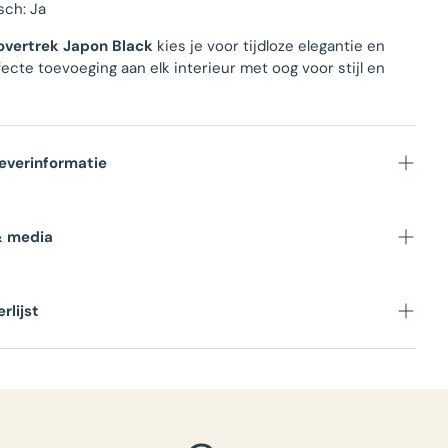
sch: Ja
vertrek Japon Black
kies je voor tijdloze elegantie en
ecte toevoeging aan elk interieur met oog voor stijl en
everinformatie
 Op voorraad in NL magazijn
& media
Binnen 1-3 werkdagen
gseenheid
:
rlijst
n doos
:
cht per doos
: