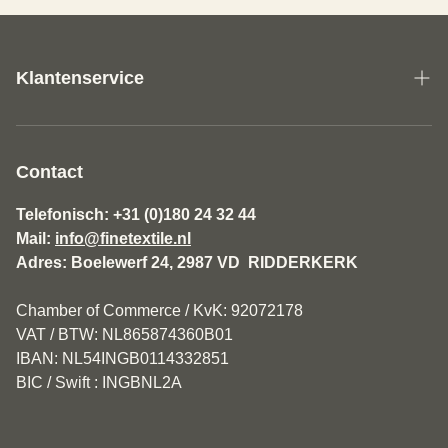
Klantenservice
Over ons
Algemene Voorwaarden Fine Textile
Contact
Disclaimer
Telefonisch: +31 (0)180 24 32 44
Mail:
info@finetextile.nl
Privacy Policy
Adres: Boelewerf 24, 2987 VD RIDDERKERK
Verzenden & Retourneren
Chamber of Commerce / KvK: 92072178
Klantenservice
VAT / BTW: NL865874360B01
IBAN: NL54INGB0114332851
BIC / Swift : INGBNL2A