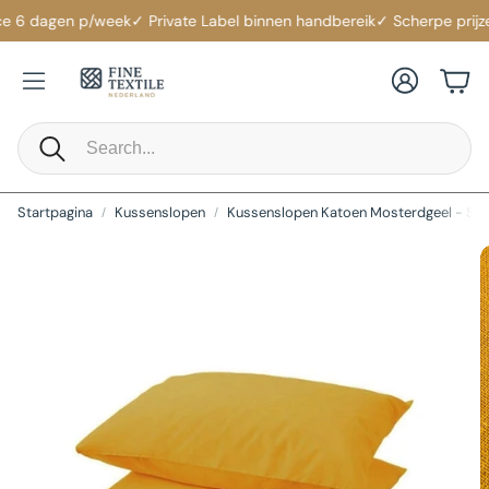
e 6 dagen p/week
✓ Private Label binnen handbereik
✓ Scherpe prijze
Account
Win
Zoeken
Startpagina
Kussenslopen
Kussenslopen Katoen Mosterdgeel - Set