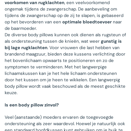
voorkomen van rugklachten
, een veelvoorkomend
ongemak tijdens de zwangerschap. De aanbeveling om
tijdens de zwangerschap op de zij te slapen, is gebaseerd
op het bevorderen van een
optimale bloedtoevoer
naar
de baarmoeder.
De diverse body pillows kunnen ook dienen als rugsteun of
als ondersteuning tussen de knieën, wat weer
gunstig is
bij lage rugklachten
. Voor vrouwen die last hebben van
brandend maagzuur, bieden deze kussens verlichting door
het bovenlichaam opwaarts te positioneren en zo de
symptomen te verminderen. Met het langwerpige
lichaamskussen kan je het hele lichaam ondersteunen
door het kussen om je heen te wikkelen. Een langwerpig
body pillow wordt vaak beschouwd als de meest geschikte
keuze.
Is een body pillow zinvol?
Veel (aanstaande) moeders ervaren de toegevoegde
ondersteuning als zeer waardevol. Hoewel je natuurlijk ook
een standaard hoofdkussen kunt gebruiken om je buik te