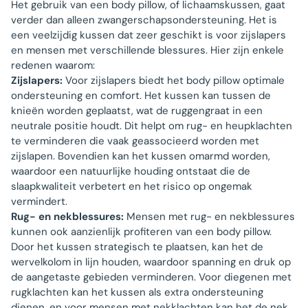
Het gebruik van een body pillow, of lichaamskussen, gaat
verder dan alleen zwangerschapsondersteuning. Het is
een veelzijdig kussen dat zeer geschikt is voor zijslapers
en mensen met verschillende blessures. Hier zijn enkele
redenen waarom:
Zijslapers:
Voor zijslapers biedt het body pillow optimale
ondersteuning en comfort. Het kussen kan tussen de
knieën worden geplaatst, wat de ruggengraat in een
neutrale positie houdt. Dit helpt om rug- en heupklachten
te verminderen die vaak geassocieerd worden met
zijslapen. Bovendien kan het kussen omarmd worden,
waardoor een natuurlijke houding ontstaat die de
slaapkwaliteit verbetert en het risico op ongemak
vermindert.
Rug- en nekblessures:
Mensen met rug- en nekblessures
kunnen ook aanzienlijk profiteren van een body pillow.
Door het kussen strategisch te plaatsen, kan het de
wervelkolom in lijn houden, waardoor spanning en druk op
de aangetaste gebieden verminderen. Voor diegenen met
rugklachten kan het kussen als extra ondersteuning
dienen, en voor mensen met nekklachten kan het de nek