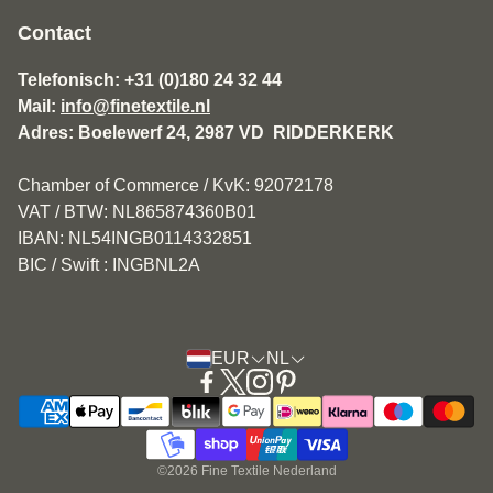
Algemene Voorwaarden Fine Textile
Contact
Disclaimer
Telefonisch: +31 (0)180 24 32 44
Mail:
info@finetextile.nl
Privacy Policy
Adres: Boelewerf 24, 2987 VD RIDDERKERK
Verzenden & Retourneren
Chamber of Commerce / KvK: 92072178
Klantenservice
VAT / BTW: NL865874360B01
IBAN: NL54INGB0114332851
BIC / Swift : INGBNL2A
EUR
NL
©2026 Fine Textile Nederland