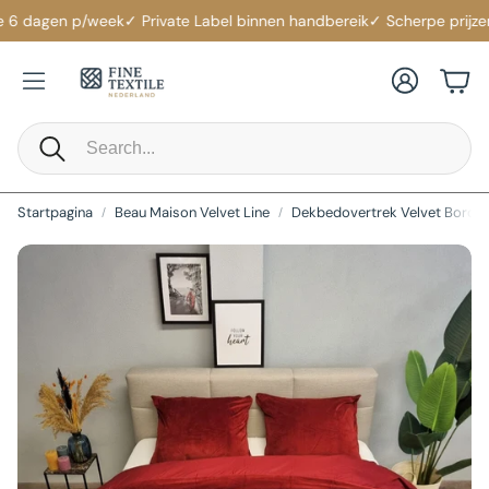
 6 dagen p/week
✓ Private Label binnen handbereik
✓ Scherpe prijzen
✓
Account
Win
Zoeken
Startpagina
Beau Maison Velvet Line
Dekbedovertrek Velvet Borde