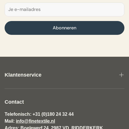
Abonneren
Klantenservice
Over ons
Algemene Voorwaarden Fine Textile
Contact
Disclaimer
Telefonisch: +31 (0)180 24 32 44
Mail:
info@finetextile.nl
Privacy Policy
Adres: Boelewerf 24, 2987 VD RIDDERKERK