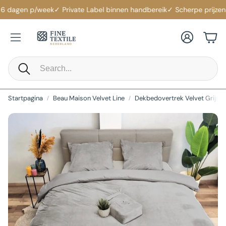
6 dagen p/week
✓ Private Label binnen handbereik
✓ Scherpe prijzen
✓ 
Account
Win
Zoeken
Startpagina
Beau Maison Velvet Line
Dekbedovertrek Velvet Grijs