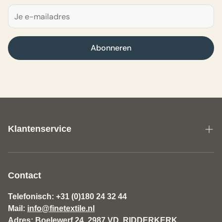
Abonneren
Klantenservice
Over ons
Algemene Voorwaarden Fine Textile
Contact
Disclaimer
Telefonisch: +31 (0)180 24 32 44
Mail:
info@finetextile.nl
Privacy Policy
Adres: Boelewerf 24, 2987 VD RIDDERKERK