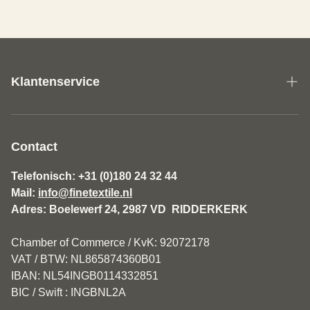
Klantenservice
Over ons
Algemene Voorwaarden Fine Textile
Contact
Disclaimer
Telefonisch: +31 (0)180 24 32 44
Mail:
info@finetextile.nl
Privacy Policy
Adres: Boelewerf 24, 2987 VD RIDDERKERK
Verzenden & Retourneren
Chamber of Commerce / KvK: 92072178
Klantenservice
VAT / BTW: NL865874360B01
IBAN: NL54INGB0114332851
BIC / Swift : INGBNL2A