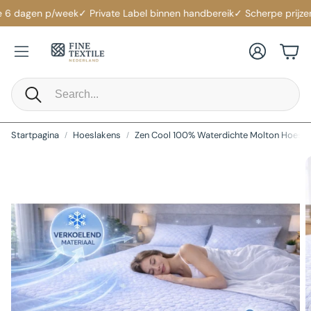
 6 dagen p/week
✓ Private Label binnen handbereik
✓ Scherpe prijzen
✓
Account
Win
Zoeken
Startpagina
Hoeslakens
Zen Cool 100% Waterdichte Molton Hoesl