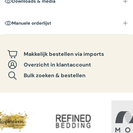
Downloads & media
Levertijd
: Binnen 1-3 werkdagen
Verpakkingseenheid
: 1 stuks per doos
Manuele orderlijst
Afmetingen doos
:
Totaalgewicht per doos
:
Makkelijk bestellen via imports
Overzicht in klantaccount
Bulk zoeken & bestellen