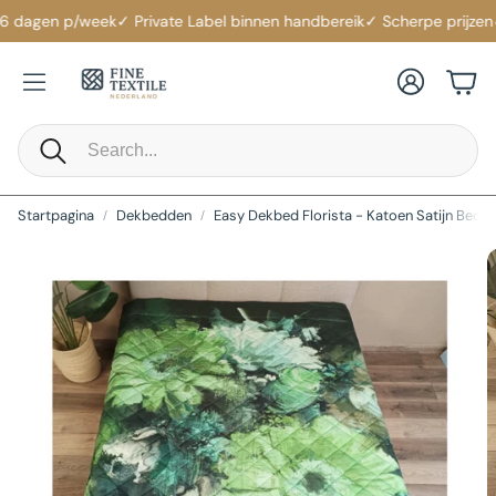
6 dagen p/week
✓ Private Label binnen handbereik
✓ Scherpe prijzen
✓ 
Account
Win
Zoeken
Startpagina
Dekbedden
Easy Dekbed Florista - Katoen Satijn Bedsp